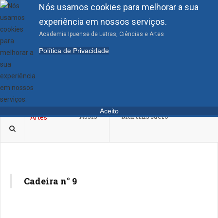
Nós usamos cookies para melhorar a sua
experiência em nossos serviços.
Academia Ipuense de Letras, Ciências e Artes
09.Moacir Alves Timbó
Política de Privacidade
ARTIGO ANTERIOR
PRÓXIMO ARTIGO
08.Maria da Conceição
10.Ana Magalhães
Aceito
Assis
Martins Melo
Cadeira n° 9