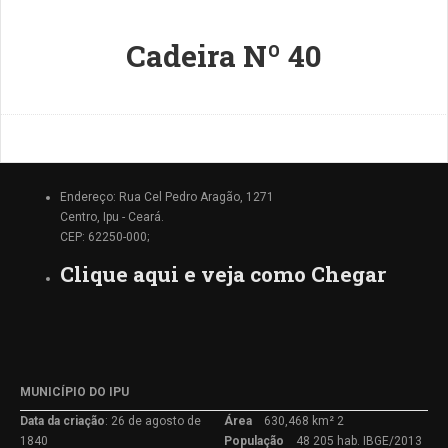
Cadeira Nº 40
Endereço: Rua Cel Pedro Aragão, 1271
Centro, Ipu - Ceará.
CEP: 62250-000;
Clique aqui e veja como Chegar
MUNICÍPIO DO IPU
Data da criação
: 26 de agosto de
Área
630,468 km² 2
1840
População
48 205 hab. IBGE/2013