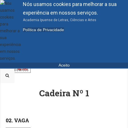
Nós usamos cookies para melhorar a sua
experiência em nossos serviços.
Academia Ipuense de Letras, Ciências e Artes
Política de Privacidade
ACADÊMICOS TITULARES
01.Manuel Evander Uchôa Lopes
Aceito
ACADÊMICOS
Cadeira Nº 1
02. VAGA