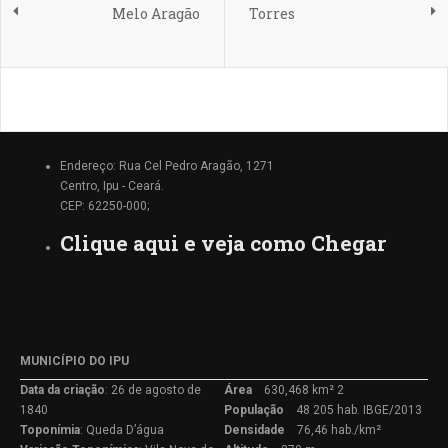
Melo Aragão
Torres
Endereço: Rua Cel Pedro Aragão, 1271
Centro, Ipu - Ceará.
CEP: 62250-000;
Clique aqui e veja como Chegar
MUNICÍPIO DO IPU
Data da criação
: 26 de agosto de
Área
630,468 km² 2
1840
População
48 205 hab. IBGE/2013
Toponímia
: Queda D’água
Densidade
76,46 hab./km²