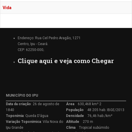
Vida
Endereço: Rua Cel Pedro Aragão, 1271
Centro, Ipu - Ceará.
CEP: 62250-000;
Clique aqui e veja como Chegar
MUNICÍPIO DO IPU
Data da criação
: 26 de agosto de
Área
630,468 km² 2
1840
População
48 205 hab. IBGE/2013
Toponímia
: Queda D’água
Densidade
76,46 hab./km²
Variação
Toponímica
: Vila Nova do
Altitude
270 m
Ipu Grande
Clima
Tropical subúmido