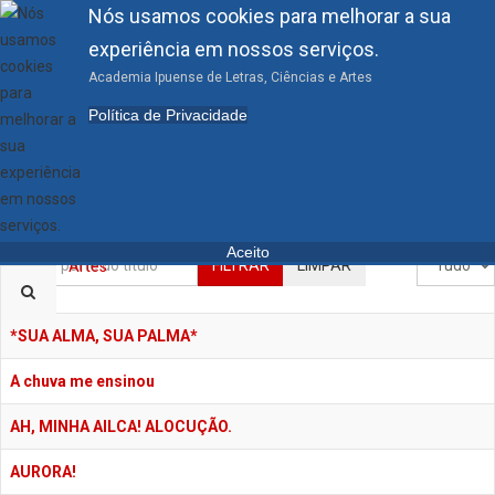
Nós usamos cookies para melhorar a sua
experiência em nossos serviços.
Academia Ipuense de Letras, Ciências e Artes
Política de Privacidade
Academia Ipuense de
Letras, Ciências e Artes
Aceito
Inserir parte do título
Mostrar #
FILTRAR
LIMPAR
Título
*SUA ALMA, SUA PALMA*
A chuva me ensinou
AH, MINHA AILCA! ALOCUÇÃO.
AURORA!